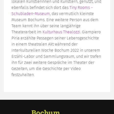
lokalen Künstlerinnen und Künstlern, genutzt, und
ebenfalls befindet sich dort das
Tiny Rooms –
Schubladen-Museum
, das vermutlich kleinste
Museum Bochums. Eine weitere Person aus dem
Team kennt ihn über seine langjährige
Theaterarbeit im
Kulturhaus Thealozzi
. Giampiero
Piria erzählte Passagen seiner Lebensgeschichte
in einem theatralen Akt während der
Interkulturellen Woche Bochum 2022 in unserem
Erzähl-Labor und Sammlungsraum, und wir trafen
ihn für zwei weitere Gespräche im Theater der
Gezeiten, um die Geschichte per Video
festzuhalten.