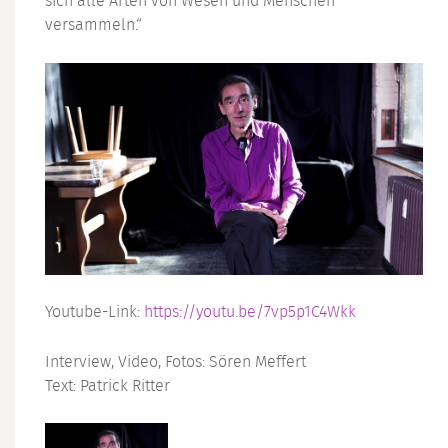
sich alle Arten von Wesen und Menschen
versammeln.“
Youtube-Link:
https://youtu.be/7vp5p1C4Wkk
Interview, Video, Fotos: Sören Meffert
Text: Patrick Ritter