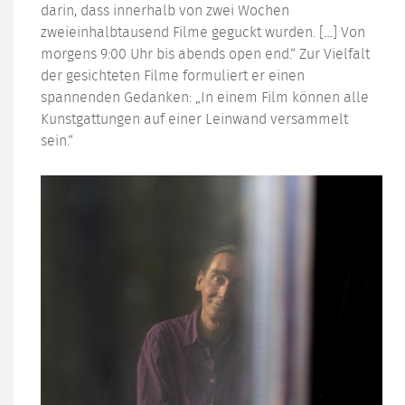
darin, dass innerhalb von zwei Wochen
zweieinhalbtausend Filme geguckt wurden. […] Von
morgens 9:00 Uhr bis abends open end.“ Zur Vielfalt
der gesichteten Filme formuliert er einen
spannenden Gedanken: „In einem Film können alle
Kunstgattungen auf einer Leinwand versammelt
sein.“